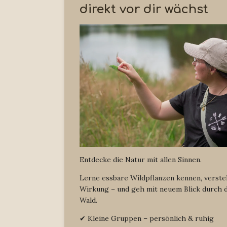
r
e
o
direkt vor dir wächst
a
k
m
Entdecke die Natur mit allen Sinnen.
Lerne essbare Wildpflanzen kennen, verste
Wirkung – und geh mit neuem Blick durch 
Wald.
✔ Kleine Gruppen – persönlich & ruhig