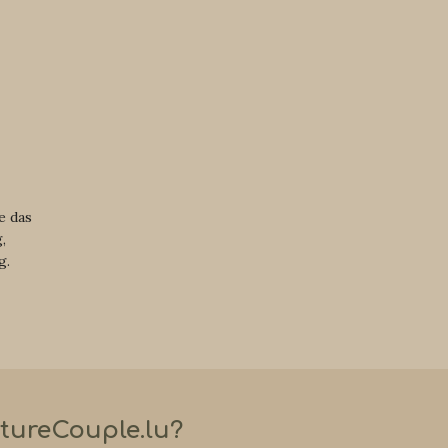
e das
,
g.
ntureCouple.lu?