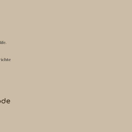
ife.
richte
ode