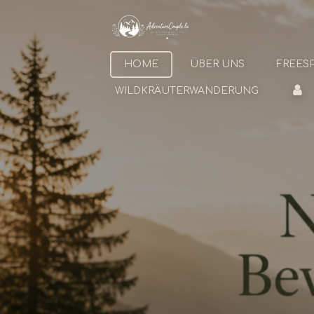
Zum
Hauptinhalt
springen
HOME
ÜBER UNS
FREESP
WILDKRÄUTERWANDERUNG