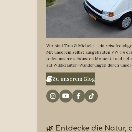
Wir sind Tom & Michèle – ein reisefreudig
Mit unserem selbst ausgebauten VW T4 er
teilen unsere schönsten Momente und nehm
auf Wildkräuter-Wanderungen durch unser
Zu unserem Blog
I
Y
F
T
n
o
a
i
s
u
c
k
t
T
e
T
a
u
b
o
🌿 Entdecke die Natur, 
g
b
o
k