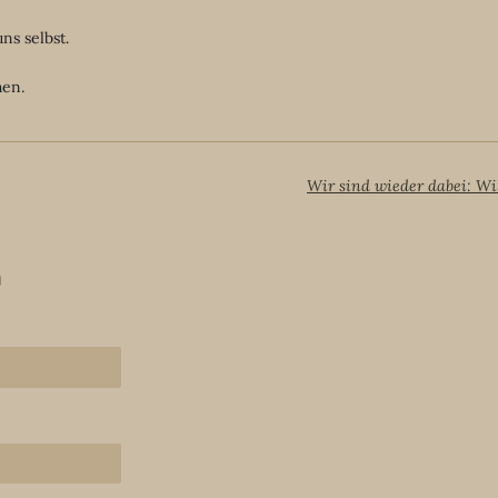
ns selbst.
hen.
n