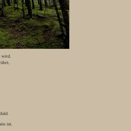
 wird.
ührt.
duld.
ön ist.