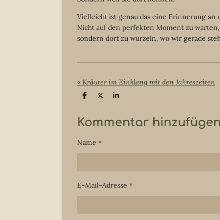
Vielleicht ist genau das eine Erinnerung an u
Nicht auf den perfekten Moment zu warten,
sondern dort zu wurzeln, wo wir gerade ste
«
Kräuter im Einklang mit den Jahreszeiten
T
T
T
e
e
e
i
i
i
l
l
l
Kommentar hinzufüge
e
e
e
n
n
n
Name *
E-Mail-Adresse *